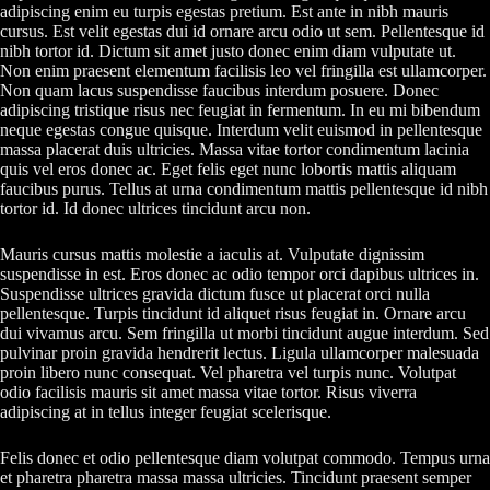
adipiscing enim eu turpis egestas pretium. Est ante in nibh mauris
cursus. Est velit egestas dui id ornare arcu odio ut sem. Pellentesque id
nibh tortor id. Dictum sit amet justo donec enim diam vulputate ut.
Non enim praesent elementum facilisis leo vel fringilla est ullamcorper.
Non quam lacus suspendisse faucibus interdum posuere. Donec
adipiscing tristique risus nec feugiat in fermentum. In eu mi bibendum
neque egestas congue quisque. Interdum velit euismod in pellentesque
massa placerat duis ultricies. Massa vitae tortor condimentum lacinia
quis vel eros donec ac. Eget felis eget nunc lobortis mattis aliquam
faucibus purus. Tellus at urna condimentum mattis pellentesque id nibh
tortor id. Id donec ultrices tincidunt arcu non.
Mauris cursus mattis molestie a iaculis at. Vulputate dignissim
suspendisse in est. Eros donec ac odio tempor orci dapibus ultrices in.
Suspendisse ultrices gravida dictum fusce ut placerat orci nulla
pellentesque. Turpis tincidunt id aliquet risus feugiat in. Ornare arcu
dui vivamus arcu. Sem fringilla ut morbi tincidunt augue interdum. Sed
pulvinar proin gravida hendrerit lectus. Ligula ullamcorper malesuada
proin libero nunc consequat. Vel pharetra vel turpis nunc. Volutpat
odio facilisis mauris sit amet massa vitae tortor. Risus viverra
adipiscing at in tellus integer feugiat scelerisque.
Felis donec et odio pellentesque diam volutpat commodo. Tempus urna
et pharetra pharetra massa massa ultricies. Tincidunt praesent semper