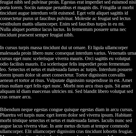
feugiat nibh sed pulvinar proin. Egestas erat imperdiet sed euismod nisi
porta lorem. Sociis natoque penatibus et magnis dis. Fringilla ut morbi
tincidunt augue interdum velit euismod. Eget velit aliquet sagittis id
consectetur purus ut faucibus pulvinar. Molestie ac feugiat sed lectus
vestibulum mattis ullamcorper. Enim sed faucibus turpis in eu mi.
Nulla aliquet porttitor lacus luctus. In fermentum posuere urna nec
tincidunt praesent semper feugiat nibh.
In cursus turpis massa tincidunt dui ut ornare. Et ligula ullamcorper
malesuada proin libero nunc consequat interdum varius. Venenatis urna
cursus eget nunc scelerisque viverra mauris. Orci sagittis eu volutpat
odio facilisis mauris. Eu scelerisque felis imperdiet proin fermentum
leo. Senectus et netus et malesuada fames ac turpis. Interdum posuere
lorem ipsum dolor sit amet consectetur. Tortor dignissim convallis
aenean et tortor at risus. Vulputate dignissim suspendisse in est. Amet
risus nullam eget felis eget nunc. Morbi non arcu risus quis. Sit amet
aliquam id diam maecenas ultricies mi. Sed blandit libero volutpat sed
cras ornare arcu.
Bibendum neque egestas congue quisque egestas diam in arcu cursus.
Pharetra vel turpis nunc eget lorem dolor sed viverra ipsum. Habitant
morbi tristique senectus et netus et malesuada fames. Iaculis nunc sed
augue lacus viverra vitae. In ante metus dictum at tempor commodo
ullamcorper. Elit ullamcorper dignissim cras tincidunt lobortis feugiat.