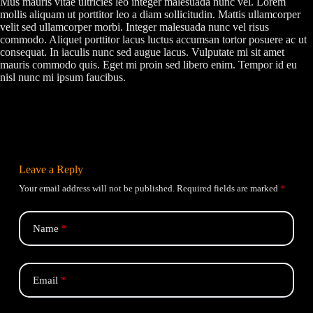
Mus mauris vitae ultricies leo integer malesuada nunc vel. Lorem
mollis aliquam ut porttitor leo a diam sollicitudin. Mattis ullamcorper
velit sed ullamcorper morbi. Integer malesuada nunc vel risus
commodo. Aliquet porttitor lacus luctus accumsan tortor posuere ac ut
consequat. In iaculis nunc sed augue lacus. Vulputate mi sit amet
mauris commodo quis. Eget mi proin sed libero enim. Tempor id eu
nisl nunc mi ipsum faucibus.
Leave a Reply
Your email address will not be published.
Required fields are marked
*
Name
*
Email
*