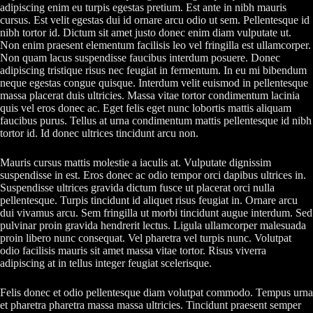
adipiscing enim eu turpis egestas pretium. Est ante in nibh mauris
cursus. Est velit egestas dui id ornare arcu odio ut sem. Pellentesque id
nibh tortor id. Dictum sit amet justo donec enim diam vulputate ut.
Non enim praesent elementum facilisis leo vel fringilla est ullamcorper.
Non quam lacus suspendisse faucibus interdum posuere. Donec
adipiscing tristique risus nec feugiat in fermentum. In eu mi bibendum
neque egestas congue quisque. Interdum velit euismod in pellentesque
massa placerat duis ultricies. Massa vitae tortor condimentum lacinia
quis vel eros donec ac. Eget felis eget nunc lobortis mattis aliquam
faucibus purus. Tellus at urna condimentum mattis pellentesque id nibh
tortor id. Id donec ultrices tincidunt arcu non.
Mauris cursus mattis molestie a iaculis at. Vulputate dignissim
suspendisse in est. Eros donec ac odio tempor orci dapibus ultrices in.
Suspendisse ultrices gravida dictum fusce ut placerat orci nulla
pellentesque. Turpis tincidunt id aliquet risus feugiat in. Ornare arcu
dui vivamus arcu. Sem fringilla ut morbi tincidunt augue interdum. Sed
pulvinar proin gravida hendrerit lectus. Ligula ullamcorper malesuada
proin libero nunc consequat. Vel pharetra vel turpis nunc. Volutpat
odio facilisis mauris sit amet massa vitae tortor. Risus viverra
adipiscing at in tellus integer feugiat scelerisque.
Felis donec et odio pellentesque diam volutpat commodo. Tempus urna
et pharetra pharetra massa massa ultricies. Tincidunt praesent semper