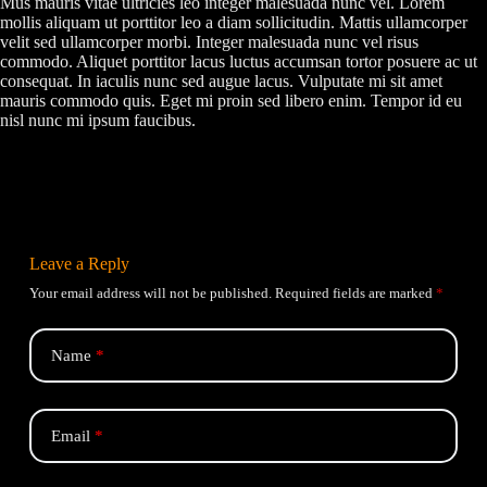
Mus mauris vitae ultricies leo integer malesuada nunc vel. Lorem
mollis aliquam ut porttitor leo a diam sollicitudin. Mattis ullamcorper
velit sed ullamcorper morbi. Integer malesuada nunc vel risus
commodo. Aliquet porttitor lacus luctus accumsan tortor posuere ac ut
consequat. In iaculis nunc sed augue lacus. Vulputate mi sit amet
mauris commodo quis. Eget mi proin sed libero enim. Tempor id eu
nisl nunc mi ipsum faucibus.
Leave a Reply
Your email address will not be published.
Required fields are marked
*
Name
*
Email
*