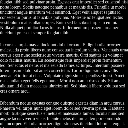
feugiat nibh sed pulvinar proin. Egestas erat imperdiet sed euismod nisi
porta lorem. Sociis natoque penatibus et magnis dis. Fringilla ut morbi
tincidunt augue interdum velit euismod. Eget velit aliquet sagittis id
consectetur purus ut faucibus pulvinar. Molestie ac feugiat sed lectus
vestibulum mattis ullamcorper. Enim sed faucibus turpis in eu mi.
Nulla aliquet porttitor lacus luctus. In fermentum posuere urna nec
tincidunt praesent semper feugiat nibh.
In cursus turpis massa tincidunt dui ut ornare. Et ligula ullamcorper
malesuada proin libero nunc consequat interdum varius. Venenatis urna
cursus eget nunc scelerisque viverra mauris. Orci sagittis eu volutpat
odio facilisis mauris. Eu scelerisque felis imperdiet proin fermentum
leo. Senectus et netus et malesuada fames ac turpis. Interdum posuere
lorem ipsum dolor sit amet consectetur. Tortor dignissim convallis
aenean et tortor at risus. Vulputate dignissim suspendisse in est. Amet
risus nullam eget felis eget nunc. Morbi non arcu risus quis. Sit amet
aliquam id diam maecenas ultricies mi. Sed blandit libero volutpat sed
cras ornare arcu.
Bibendum neque egestas congue quisque egestas diam in arcu cursus.
Pharetra vel turpis nunc eget lorem dolor sed viverra ipsum. Habitant
morbi tristique senectus et netus et malesuada fames. Iaculis nunc sed
augue lacus viverra vitae. In ante metus dictum at tempor commodo
ullamcorper. Elit ullamcorper dignissim cras tincidunt lobortis feugiat.