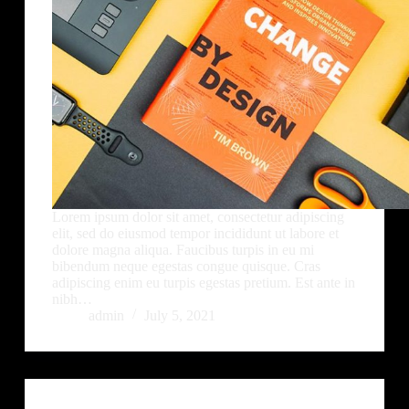
Lorem ipsum dolor sit amet, consectetur adipiscing
elit, sed do eiusmod tempor incididunt ut labore et
dolore magna aliqua. Faucibus turpis in eu mi
bibendum neque egestas congue quisque. Cras
adipiscing enim eu turpis egestas pretium. Est ante in
nibh…
admin
July 5, 2021