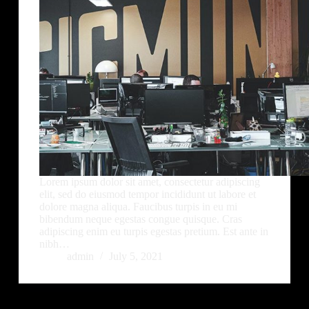
Lorem ipsum dolor sit amet, consectetur adipiscing
elit, sed do eiusmod tempor incididunt ut labore et
dolore magna aliqua. Faucibus turpis in eu mi
bibendum neque egestas congue quisque. Cras
adipiscing enim eu turpis egestas pretium. Est ante in
nibh…
admin
July 5, 2021