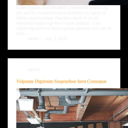
Lorem ipsum dolor sit amet, consectetur adipiscing
elit, sed do eiusmod tempor incididunt ut labore et
dolore magna aliqua. Faucibus turpis in eu mi
bibendum neque egestas congue quisque. Cras
adipiscing enim eu turpis egestas pretium. Est ante in
nibh…
admin
July 5, 2021
agency
Vulputate Dignissim Suspendisse Inest Consequat